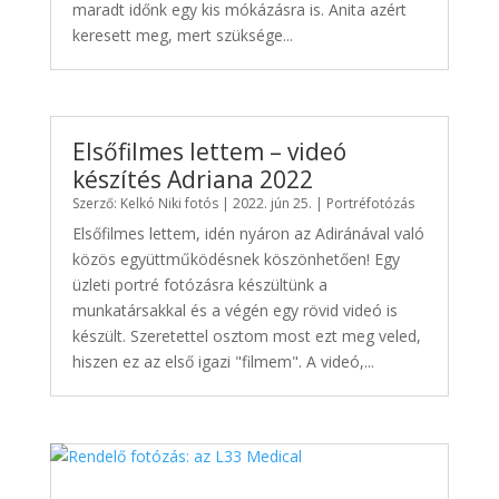
maradt időnk egy kis mókázásra is. Anita azért
keresett meg, mert szüksége...
Elsőfilmes lettem – videó
készítés Adriana 2022
Szerző:
Kelkó Niki fotós
|
2022. jún 25.
|
Portréfotózás
Elsőfilmes lettem, idén nyáron az Adiránával való
közös együttműködésnek köszönhetően! Egy
üzleti portré fotózásra készültünk a
munkatársakkal és a végén egy rövid videó is
készült. Szeretettel osztom most ezt meg veled,
hiszen ez az első igazi "filmem". A videó,...