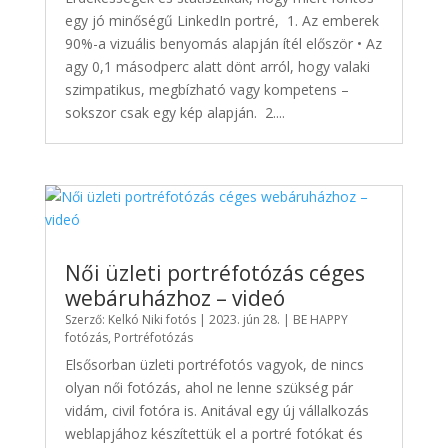
egy jó minőségű LinkedIn portré, 1. Az emberek
90%-a vizuális benyomás alapján ítél először • Az
agy 0,1 másodperc alatt dönt arról, hogy valaki
szimpatikus, megbízható vagy kompetens –
sokszor csak egy kép alapján. 2....
Női üzleti portréfotózás céges
webáruházhoz – videó
Szerző:
Kelkó Niki fotós
|
2023. jún 28.
|
BE HAPPY
fotózás
,
Portréfotózás
Elsősorban üzleti portréfotós vagyok, de nincs
olyan női fotózás, ahol ne lenne szükség pár
vidám, civil fotóra is. Anitával egy új vállalkozás
weblapjához készítettük el a portré fotókat és