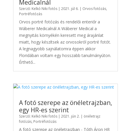
Medicalnál
Szerző:
Kelkó Niki fotós
|
2021. júl 6.
|
Orvos fotózás
,
Portréfotózás
Orvos portré fotózás és rendelői enteriőr a
Wáberer Medicalnál A Wáberer Medical a
megnyitás környékén keresett meg árajánlat
miatt, hogy készítsek az orvosokról portré fotót.
A legnagyobb sajnálatomra éppen akkor
Floridában voltam egy hosszabb tanulmányúton.
Érthető...
A fotó szerepe az önéletrajzban,
egy HR-es szerint
Szerző:
Kelkó Niki fotós
|
2021. jún 2.
|
önéletrajz
fotózás
,
Portréfotózás
A fotó szerepe az önéletrajzban - Tóth Áron HR