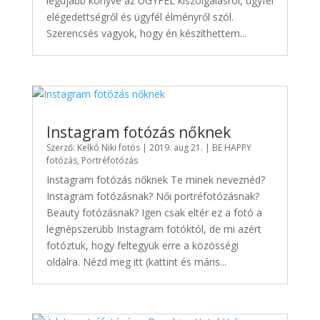
legújabb könyve az ÜGYFÉL kiszolgálásról, ügyfél
elégedettségről és ügyfél élményről szól.
Szerencsés vagyok, hogy én készíthettem...
Instagram fotózás nőknek
Szerző:
Kelkó Niki fotós
|
2019. aug 21.
|
BE HAPPY
fotózás
,
Portréfotózás
Instagram fotózás nőknek Te minek neveznéd?
Instagram fotózásnak? Női portréfotózásnak?
Beauty fotózásnak? Igen csak eltér ez a fotó a
legnépszerübb Instagram fotóktól, de mi azért
fotóztuk, hogy feltegyük erre a közösségi
oldalra. Nézd meg itt (kattint és máris...