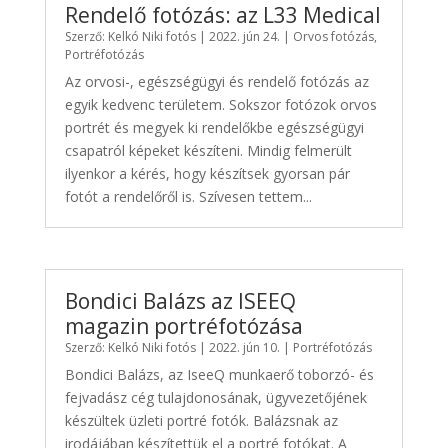
Rendelő fotózás: az L33 Medical
Szerző:
Kelkó Niki fotós
|
2022. jún 24.
|
Orvos fotózás
,
Portréfotózás
Az orvosi-, egészségügyi és rendelő fotózás az
egyik kedvenc területem. Sokszor fotózok orvos
portrét és megyek ki rendelőkbe egészségügyi
csapatról képeket készíteni. Mindig felmerült
ilyenkor a kérés, hogy készítsek gyorsan pár
fotót a rendelőről is. Szívesen tettem...
Bondici Balázs az ISEEQ
magazin portréfotózása
Szerző:
Kelkó Niki fotós
|
2022. jún 10.
|
Portréfotózás
Bondici Balázs, az IseeQ munkaerő toborzó- és
fejvadász cég tulajdonosának, ügyvezetőjének
készültek üzleti portré fotók. Balázsnak az
irodájában készítettük el a portré fotókat. A