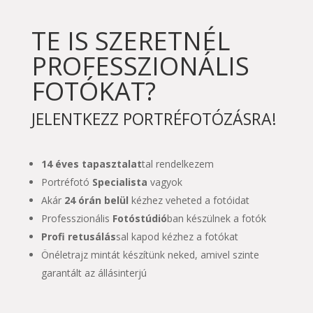
TE IS SZERETNÉL
PROFESSZIONÁLIS
FOTÓKAT?
JELENTKEZZ PORTRÉFOTÓZÁSRA!
14 éves tapasztalat
tal rendelkezem
Portréfotó
Specialista
vagyok
Akár
24 órán belül
kézhez veheted a fotóidat
Professzionális
Fotóstúdió
ban készülnek a fotók
Profi retusálás
sal kapod kézhez a fotókat
Önéletrajz mintát készítünk neked, amivel szinte
garantált az állásinterjú