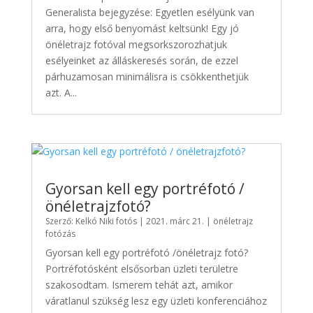
Generalista bejegyzése: Egyetlen esélyünk van
arra, hogy első benyomást keltsünk! Egy jó
önéletrajz fotóval megsorkszorozhatjuk
esélyeinket az álláskeresés során, de ezzel
párhuzamosan minimálisra is csökkenthetjük
azt. A...
Gyorsan kell egy portréfotó /
önéletrajzfotó?
Szerző:
Kelkó Niki fotós
|
2021. márc 21.
|
önéletrajz
fotózás
Gyorsan kell egy portréfotó /önéletrajz fotó?
Portréfotósként elsősorban üzleti területre
szakosodtam. Ismerem tehát azt, amikor
váratlanul szükség lesz egy üzleti konferenciához