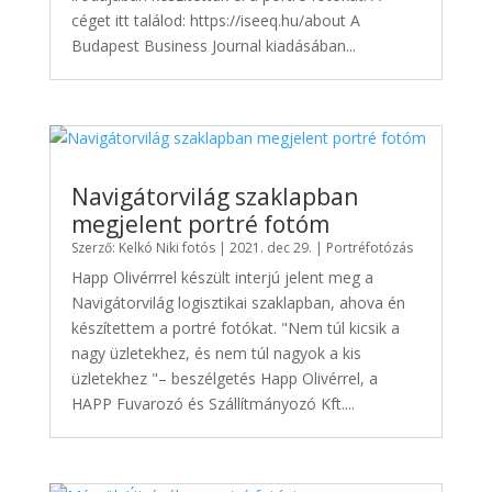
céget itt találod: https://iseeq.hu/about A
Budapest Business Journal kiadásában...
Navigátorvilág szaklapban
megjelent portré fotóm
Szerző:
Kelkó Niki fotós
|
2021. dec 29.
|
Portréfotózás
Happ Olivérrrel készült interjú jelent meg a
Navigátorvilág logisztikai szaklapban, ahova én
készítettem a portré fotókat. "Nem túl kicsik a
nagy üzletekhez, és nem túl nagyok a kis
üzletekhez "– beszélgetés Happ Olivérrel, a
HAPP Fuvarozó és Szállítmányozó Kft....