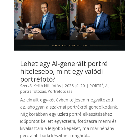
Lehet egy AI-generált portré
hitelesebb, mint egy valódi
portréfotó?
Szerző:
Kelkó Niki fotós
|
2026. júl 20.
|
PORTRÉ
,
AI
,
portré fotózás
,
Portréfotózás
Az elmúlt egy-két évben teljesen megváltozott
az, ahogyan a szakmai portrékról gondolkodunk.
Míg korábban egy üzleti portré elkészítéséhez
időpontot kellett egyeztetni, fotózásra menni és
kiválasztani a legjobb képeket, ma már néhány
perc alatt bárki készíthet magáról...