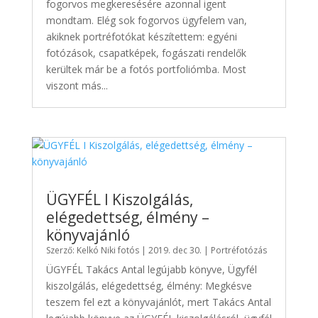
fogorvos megkeresésére azonnal igent
mondtam. Elég sok fogorvos ügyfelem van,
akiknek portréfotókat készítettem: egyéni
fotózások, csapatképek, fogászati rendelők
kerültek már be a fotós portfoliómba. Most
viszont más...
ÜGYFÉL I Kiszolgálás,
elégedettség, élmény –
könyvajánló
Szerző:
Kelkó Niki fotós
|
2019. dec 30.
|
Portréfotózás
ÜGYFÉL Takács Antal legújabb könyve, Ügyfél
kiszolgálás, elégedettség, élmény: Megkésve
teszem fel ezt a könyvajánlót, mert Takács Antal