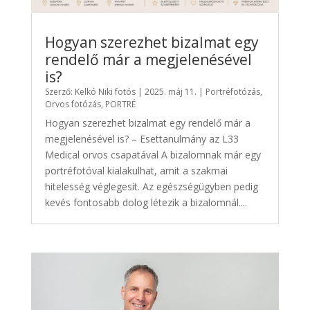
Hogyan szerezhet bizalmat egy
rendelő már a megjelenésével
is?
Szerző:
Kelkó Niki fotós
|
2025. máj 11.
|
Portréfotózás
,
Orvos fotózás
,
PORTRÉ
Hogyan szerezhet bizalmat egy rendelő már a
megjelenésével is? – Esettanulmány az L33
Medical orvos csapatával A bizalomnak már egy
portréfotóval kialakulhat, amit a szakmai
hitelesség véglegesít. Az egészségügyben pedig
kevés fontosabb dolog létezik a bizalomnál....