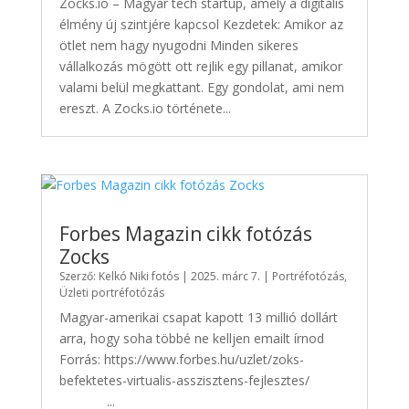
Zocks.io – Magyar tech startup, amely a digitális
élmény új szintjére kapcsol Kezdetek: Amikor az
ötlet nem hagy nyugodni Minden sikeres
vállalkozás mögött ott rejlik egy pillanat, amikor
valami belül megkattant. Egy gondolat, ami nem
ereszt. A Zocks.io története...
Forbes Magazin cikk fotózás
Zocks
Szerző:
Kelkó Niki fotós
|
2025. márc 7.
|
Portréfotózás
,
Üzleti portréfotózás
Magyar-amerikai csapat kapott 13 millió dollárt
arra, hogy soha többé ne kelljen emailt írnod
Forrás: https://www.forbes.hu/uzlet/zoks-
befektetes-virtualis-asszisztens-fejlesztes/
...