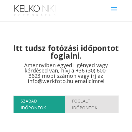
Itt tudsz fotózási időpontot
foglalni.
Amennyiben egyedi igényed vagy
kérdésed van, hívj a
+36 (30) 600-
3623
mobilszámon vagy írj az
info@werkfoto.hu
emailcímre!
SZABAD
FOGLALT
IDŐPONTOK
IDŐPONTOK