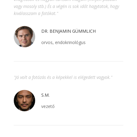
vagy mosoly stb.) És a végén is sok időt hagytatok, hogy
kiválasszam a fotókat."
DR. BENJAMIN GÜMMLICH
orvos, endokrinológus
"Jó volt a fotózás és a képekkel is elégedett vagyok."
S.M.
vezető