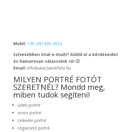
Mobil:
+36 (30) 600-3623
Szívesebben írnál e-mailt? Küldd el a kérdéseidet
és hamarosan válaszolok rá! 🙂
Email:
info(kukac)werkfoto.hu
MILYEN PORTRÉ FOTÓT
SZERETNÉL? Mondd meg,
miben tudok segíteni!
üzleti portré
orvos portré
LinkedIn portré
cégvezető portré