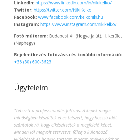
LinkedIn:
https://www.linkedin.com/in/nikikelko/
Twitter:
https://twitter.com/NikiKelko
Facebook:
www.facebook.com/kelkoniki.hu
Instagram:
https://www.instagram.com/nikikelko/
Fotó műterem:
Budapest XI. (Hegyalja út), I. kerület
(Naphegy)
Bejelentkezés fotózásra és további információ:
+36 (30) 600-3623
Ügyfeleim
"Tetszett a professzionális fotózás. A képek magas
minőségben készültek el és tetszett, hogy hosszú időt
szántatok rá, hogy elkészítsétek a megfelelő képet.
Minden jól megvolt szervezve, főleg a különböző
világítások és hogyan tartsam magam (milyen pózban