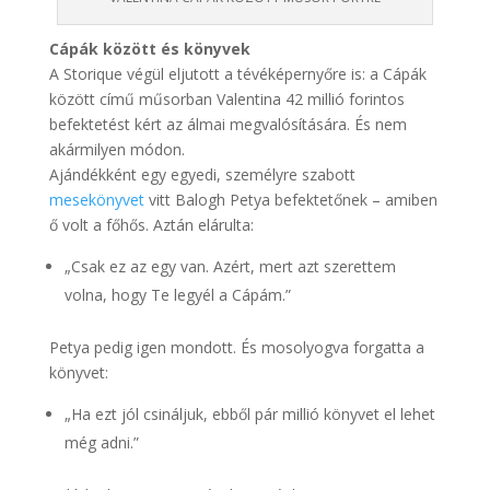
Cápák között és könyvek
A Storique végül eljutott a tévéképernyőre is: a Cápák
között című műsorban Valentina 42 millió forintos
befektetést kért az álmai megvalósítására. És nem
akármilyen módon.
Ajándékként egy egyedi, személyre szabott
mesekönyvet
vitt Balogh Petya befektetőnek – amiben
ő volt a főhős. Aztán elárulta:
„Csak ez az egy van. Azért, mert azt szerettem
volna, hogy Te legyél a Cápám.”
Petya pedig igen mondott. És mosolyogva forgatta a
könyvet:
„Ha ezt jól csináljuk, ebből pár millió könyvet el lehet
még adni.”