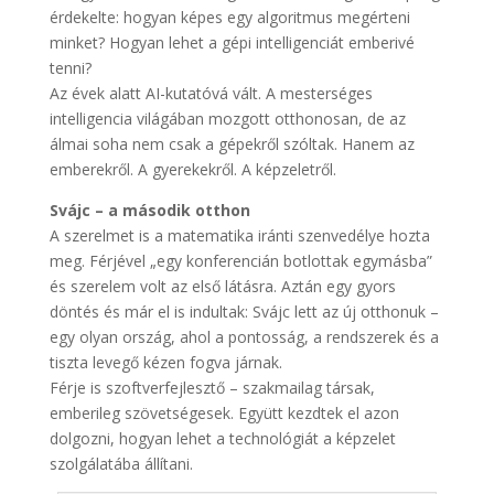
érdekelte: hogyan képes egy algoritmus megérteni
minket? Hogyan lehet a gépi intelligenciát emberivé
tenni?
Az évek alatt AI-kutatóvá vált. A mesterséges
intelligencia világában mozgott otthonosan, de az
álmai soha nem csak a gépekről szóltak. Hanem az
emberekről. A gyerekekről. A képzeletről.
Svájc – a második otthon
A szerelmet is a matematika iránti szenvedélye hozta
meg. Férjével „egy konferencián botlottak egymásba”
és szerelem volt az első látásra. Aztán egy gyors
döntés és már el is indultak: Svájc lett az új otthonuk –
egy olyan ország, ahol a pontosság, a rendszerek és a
tiszta levegő kézen fogva járnak.
Férje is szoftverfejlesztő – szakmailag társak,
emberileg szövetségesek. Együtt kezdtek el azon
dolgozni, hogyan lehet a technológiát a képzelet
szolgálatába állítani.