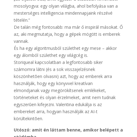
mosolyogva: egy olyan világba, ahol befolyása van a
mesterséges intelligencia mindennapjaink részévé
tételén.”
De talán még fontosabb: ma már ő inspirál másokat. Ő
az, aki megmutatja, hogy a gépek mögött is emberek
vannak.
És ha egy algoritmusból születhet egy mese – akkor
egy álomból születhet egy világcég is.
Storiqueal kapcsolatban a legfontosabb siker
számomra látni (és a sok visszajelzésnek
köszönhetõen olvasni) azt, hogy az emberek arra
használják, hogy egy könyvvel kreatívan
elmondjanak vagy megörökítsenek emlékeket,
történeteket és olyan érzelmeket, amit nem tudnak
egyszerūen kifejezni. Valentina edukálja is az
embereket arra, hogyan használják az AI-t
körültekintõen.
Utószó: amit én láttam benne, amikor belépett a
stúdómba