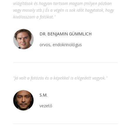
világítások és hogyan tartsam magam (milyen pózban
vagy mosoly stb.) És a végén is sok időt hagytatok, hogy
kiválasszam a fotókat."
DR. BENJAMIN GÜMMLICH
orvos, endokrinológus
"Jó volt a fotózás és a képekkel is elégedett vagyok."
S.M.
vezető