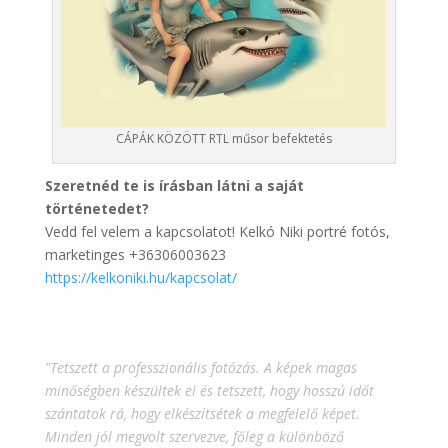
CÁPÁK KÖZÖTT RTL műsor befektetés
Szeretnéd te is írásban látni a saját
történetedet?
Vedd fel velem a kapcsolatot! Kelkó Niki portré fotós,
marketinges +36306003623
https://kelkoniki.hu/kapcsolat/
"Tetszett a professzionális fotózás. A képek magas
minőségben készültek el és tetszett, hogy hosszú időt
szántatok rá, hogy elkészítsétek a megfelelő képet.
Minden jól megvolt szervezve, főleg a különböző