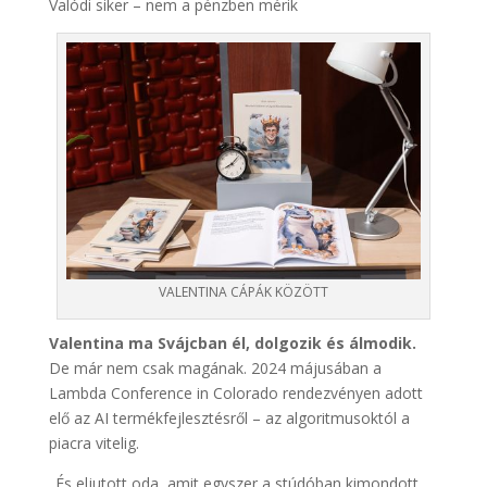
Valódi siker – nem a pénzben mérik
VALENTINA CÁPÁK KÖZÖTT
Valentina ma Svájcban él, dolgozik és álmodik.
De már nem csak magának. 2024 májusában a
Lambda Conference in Colorado rendezvényen adott
elő az AI termékfejlesztésről – az algoritmusoktól a
piacra vitelig.
„És eljutott oda, amit egyszer a stúdóban kimondott