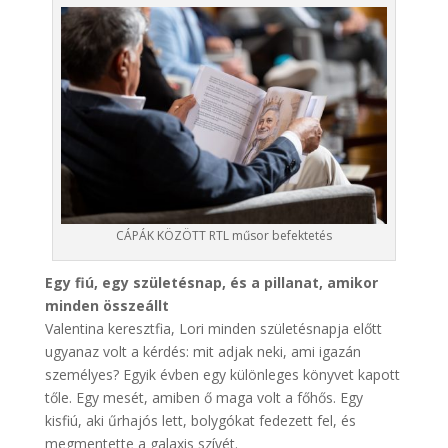
CÁPÁK KÖZÖTT RTL műsor befektetés
Egy fiú, egy születésnap, és a pillanat, amikor
minden összeállt
Valentina keresztfia, Lori minden születésnapja előtt
ugyanaz volt a kérdés: mit adjak neki, ami igazán
személyes? Egyik évben egy különleges könyvet kapott
tőle. Egy mesét, amiben ő maga volt a főhős. Egy
kisfiú, aki űrhajós lett, bolygókat fedezett fel, és
megmentette a galaxis szívét.