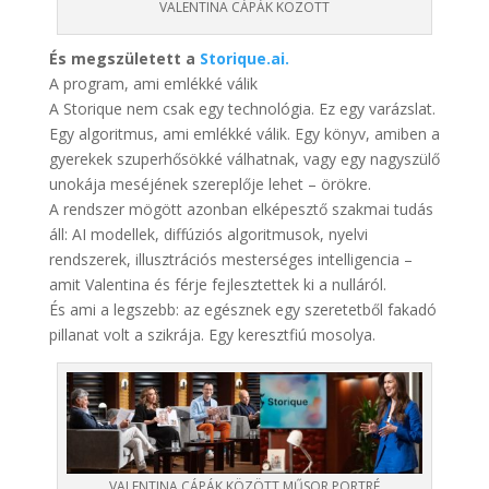
VALENTINA CÁPÁK KÖZÖTT
És megszületett a
Storique.ai.
A program, ami emlékké válik
A Storique nem csak egy technológia. Ez egy varázslat.
Egy algoritmus, ami emlékké válik. Egy könyv, amiben a
gyerekek szuperhősökké válhatnak, vagy egy nagyszülő
unokája meséjének szereplője lehet – örökre.
A rendszer mögött azonban elképesztő szakmai tudás
áll: AI modellek, diffúziós algoritmusok, nyelvi
rendszerek, illusztrációs mesterséges intelligencia –
amit Valentina és férje fejlesztettek ki a nulláról.
És ami a legszebb: az egésznek egy szeretetből fakadó
pillanat volt a szikrája. Egy keresztfiú mosolya.
VALENTINA CÁPÁK KÖZÖTT MŰSOR PORTRÉ