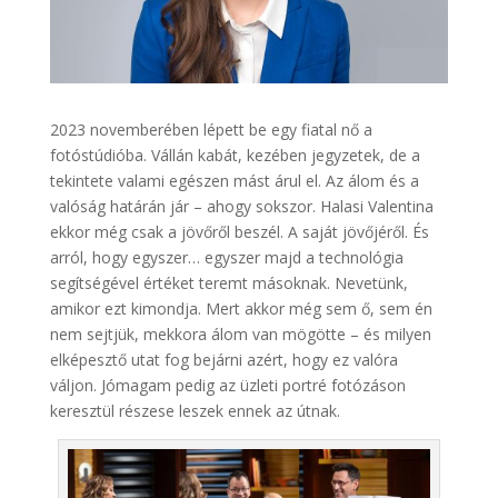
2023 novemberében lépett be egy fiatal nő a
fotóstúdióba. Vállán kabát, kezében jegyzetek, de a
tekintete valami egészen mást árul el. Az álom és a
valóság határán jár – ahogy sokszor. Halasi Valentina
ekkor még csak a jövőről beszél. A saját jövőjéről. És
arról, hogy egyszer… egyszer majd a technológia
segítségével értéket teremt másoknak. Nevetünk,
amikor ezt kimondja. Mert akkor még sem ő, sem én
nem sejtjük, mekkora álom van mögötte – és milyen
elképesztő utat fog bejárni azért, hogy ez valóra
váljon. Jómagam pedig az üzleti portré fotózáson
keresztül részese leszek ennek az útnak.