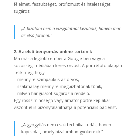
félelmet, feszültséget, profizmust és hitelességet
sugároz.
„A bizalom nem a vizsgálatnál kezdődik, hanem már
az első fotónál.”
2. Az első benyomás online történik
Ma már a legtöbb ember a Google-ben vagy a
közösségi médiában keres orvost. A portréfotó alapján
ítélik meg, hogy:
– mennyire szimpatikus az orvos,
– szakmailag mennyire megbízhatónak tűnik,
– milyen hangulatot sugároz a rendelő.
Egy rossz minőségű vagy amatőr portré kép akár
viszont el is bizonytalaníthatja a potenciális pácienst.
„A gyógyítás nem csak technikai tudás, hanem
kapcsolat, amely bizalomban gyökerezik.”