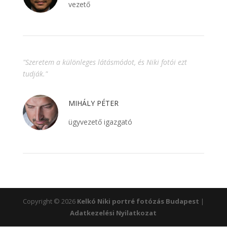
vezető
"Szeretem a különleges látásmódot, és Niki fotói ezt
tudják."
MIHÁLY PÉTER
ügyvezető igazgató
Copyright © 2026
Kelkó Niki portré fotózás Budapest
|
Adatkezelési Nyilatkozat