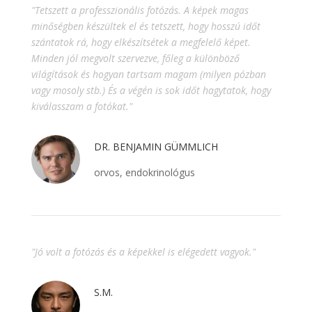
"Tetszett a professzionális fotózás. A képek magas
minőségben készültek el és tetszett, hogy hosszú időt
szántatok rá, hogy elkészítsétek a megfelelő képet.
Minden jól megvolt szervezve, főleg a különböző
világítások és hogyan tartsam magam (milyen pózban
vagy mosoly stb.) És a végén is sok időt hagytatok, hogy
kiválasszam a fotókat."
DR. BENJAMIN GÜMMLICH
orvos, endokrinológus
"Jó volt a fotózás és a képekkel is elégedett vagyok."
S.M.