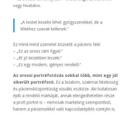
vagy hivatalos.
„A testet kezelni lehet gyógyszerekkel, de a
lélekhez szavak kellenek.”
Ez mind-mind üzenetet közvetít a páciens felé:
– „Ez az orvos rám figyel.”
– „Itt jó kezekben leszek.”
– „Ez egy modern, igényes rendelő.”
Az orvosi portréfotózás sokkal több, mint egy jól
sikerült portréfotó.
Ez a bizalom, szakmai hitelesség
és páciensközpontúság vizuális eszköze. Aki tudatosan
építi a rendelő márkáját, annak elengedhetetlen része
a profi portré is – nemcsak marketing szempontból,
hanem a páciensekkel való kapcsolatépítés szintjén is.