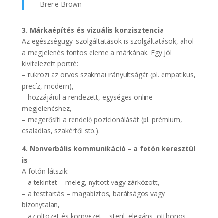
– Brene Brown
3. Márkaépítés és vizuális konzisztencia
Az egészségügyi szolgáltatások is szolgáltatások, ahol
a megjelenés fontos eleme a márkának. Egy jól
kivitelezett portré:
– tükrözi az orvos szakmai irányultságát (pl. empatikus,
precíz, modern),
– hozzájárul a rendezett, egységes online
megjelenéshez,
– megerősíti a rendelő pozicionálását (pl. prémium,
családias, szakértői stb.).
4. Nonverbális kommunikáció – a fotón keresztül
is
A fotón látszik:
– a tekintet – meleg, nyitott vagy zárkózott,
– a testtartás – magabiztos, barátságos vagy
bizonytalan,
– az öltözet és környezet – steril, elegáns, otthonos