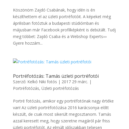
Köszönöm Zajdó Csabának, hogy idén is én
készíthettem el az üzleti portréfotóit. A képeket még
áprilisban fotóztuk a budapesti stúdiómban és
májusban már Facebook profilképként is debütált. Tudj
meg többet: Zajdó Csaba és a Webshop Experts›››
Gyere hozzám...
Portréfotózás: Tamás üzleti portréfotói
Szerző:
Kelkó Niki fotós
|
2017 29 márc.
|
Portréfotózás
,
Üzleti portréfotózás
Portré fotózás, amikor egy portréfotónak nagy értéke
van! Az üzleti portréfotózása 2016 karácsonya előtt
készült, de csak most sikerült megosztanom. Tamás
azzal keresett meg, hogy szeretne magáról pár friss
üzleti portréfotót. Az elmúlt időszakban teljesen