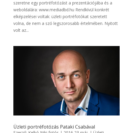
szeretne egy portréfotózást a prezentációjába és a
weboldalára: www.mediadbd.hu Rendkívül konkrét
elképzelései voltak: üzleti portréfotókat szeretett
volna, de nem a szó legszorosabb értelmében. Nyitott
volt az...
Üzleti portréfotózás Pataki Csabával
Szerző:
Kelkó Niki fotós
|
2016 23 máj.
|
Üzleti