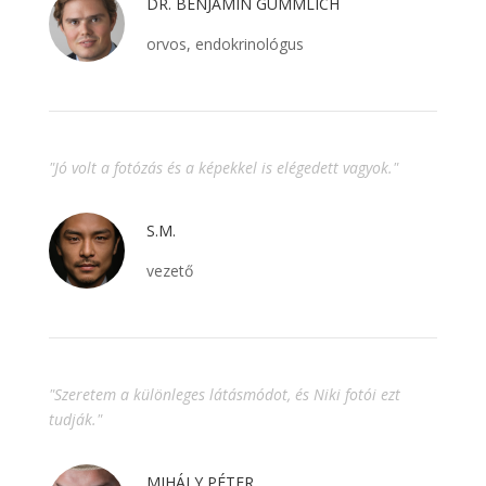
DR. BENJAMIN GÜMMLICH
orvos, endokrinológus
"Jó volt a fotózás és a képekkel is elégedett vagyok."
S.M.
vezető
"Szeretem a különleges látásmódot, és Niki fotói ezt
tudják."
MIHÁLY PÉTER