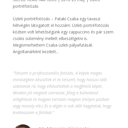
portréfotózás
Üzleti portréfotózás – Pataki Csaba egy tavaszi
hétvégén látogatott el hozzám: Üzleti portréfotózás
közben volt lehetőségünk egy cappuccino és pár szem
csokis sütemény mellett elbeszélgetni is.
Megismerhettem Csaba üzleti pályafutását.
Angoltanárként kezdett...
"Tetszett a professzionális fotózás. A képek magas
minőségben készültek el és tetszett, hogy hosszú időt
szántatok rá, hogy elkészítsétek a megfelelő képet.
Minden jól megvolt szervezve, főleg a különböző
világítások és hogyan tartsam magam (milyen pózban
vagy mosoly stb.) És a végén is sok időt hagytatok, hogy
kiválasszam a fotókat."