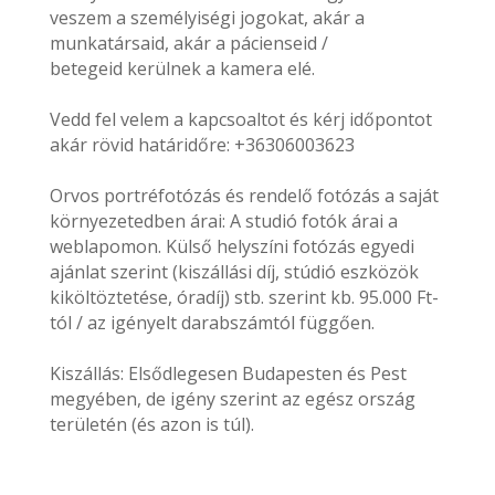
veszem a személyiségi jogokat, akár a
munkatársaid, akár a pácienseid /
betegeid kerülnek a kamera elé.
Vedd fel velem a kapcsoaltot és kérj időpontot
akár rövid határidőre: +36306003623
Orvos portréfotózás és rendelő fotózás a saját
környezetedben árai: A studió fotók árai a
weblapomon. Külső helyszíni fotózás egyedi
ajánlat szerint (kiszállási díj, stúdió eszközök
kiköltöztetése, óradíj) stb. szerint kb. 95.000 Ft-
tól / az igényelt darabszámtól függően.
Kiszállás: Elsődlegesen Budapesten és Pest
megyében, de igény szerint az egész ország
területén (és azon is túl).