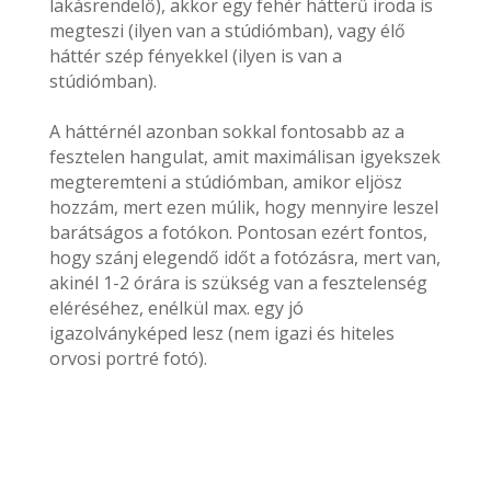
lakásrendelő), akkor egy fehér hátterű iroda is
megteszi (ilyen van a stúdiómban), vagy élő
háttér szép fényekkel (ilyen is van a
stúdiómban).
A háttérnél azonban sokkal fontosabb az a
fesztelen hangulat, amit maximálisan igyekszek
megteremteni a stúdiómban, amikor eljösz
hozzám, mert ezen múlik, hogy mennyire leszel
barátságos a fotókon. Pontosan ezért fontos,
hogy szánj elegendő időt a fotózásra, mert van,
akinél 1-2 órára is szükség van a fesztelenség
eléréséhez, enélkül max. egy jó
igazolványképed lesz (nem igazi és hiteles
orvosi portré fotó).