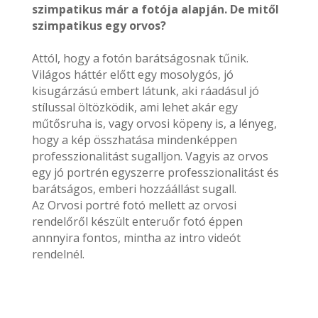
szimpatikus már a fotója alapján. De mitől
szimpatikus egy orvos?
Attól, hogy a fotón barátságosnak tűnik.
Világos háttér előtt egy mosolygós, jó
kisugárzású embert látunk, aki ráadásul jó
stílussal öltözködik, ami lehet akár egy
műtősruha is, vagy orvosi köpeny is, a lényeg,
hogy a kép összhatása mindenképpen
professzionalitást sugalljon. Vagyis az orvos
egy jó portrén egyszerre professzionalitást és
barátságos, emberi hozzáállást sugall.
Az Orvosi portré fotó mellett az orvosi
rendelőről készült enteruőr fotó éppen
annnyira fontos, mintha az intro videót
rendelnél.