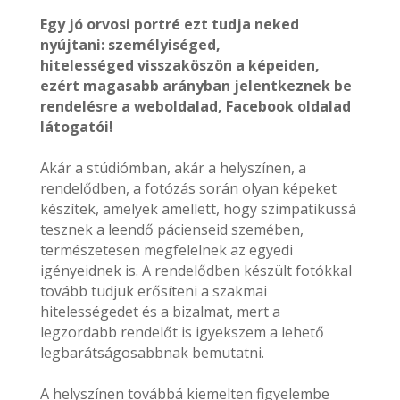
Egy jó orvosi portré ezt tudja neked
nyújtani: személyiséged,
hitelességed visszaköszön a képeiden,
ezért magasabb arányban jelentkeznek be
rendelésre a weboldalad, Facebook oldalad
látogatói!
Akár a stúdiómban, akár a helyszínen, a
rendelődben, a fotózás során olyan képeket
készítek, amelyek amellett, hogy szimpatikussá
tesznek a leendő pácienseid szemében,
természetesen megfelelnek az egyedi
igényeidnek is. A rendelődben készült fotókkal
tovább tudjuk erősíteni a szakmai
hitelességedet és a bizalmat, mert a
legzordabb rendelőt is igyekszem a lehető
legbarátságosabbnak bemutatni.
A helyszínen továbbá kiemelten figyelembe